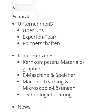
&
Anfahrt

Unternehmen
3
Über uns
Experten-Team
Partnerschaften
Kompetenzen
3
Kernkompetenz Materialo­
graphie
E-Maschine & Speicher
Machine Learning &
Mikroskopie-Lösungen
Technologie­beratung
News