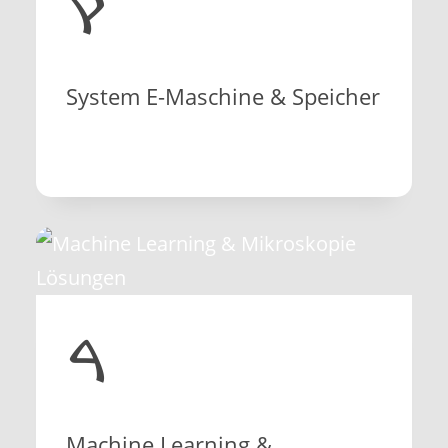
ࠒ
System E-Maschine & Speicher
ࠓ
Machine Learning &